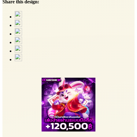
Share this design: