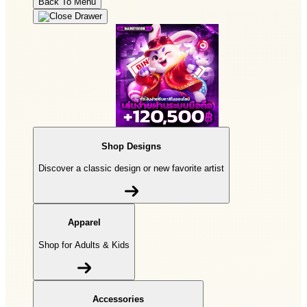
Back To Menu
Shop Designs
Discover a classic design or new favorite artist
Apparel
Shop for Adults & Kids
Accessories