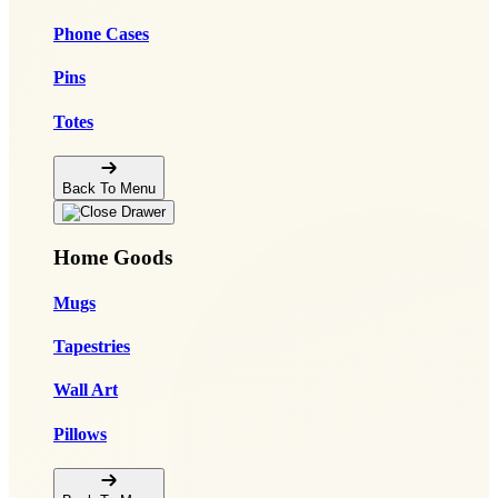
Phone Cases
Pins
Totes
Back To Menu
Home Goods
Mugs
Tapestries
Wall Art
Pillows