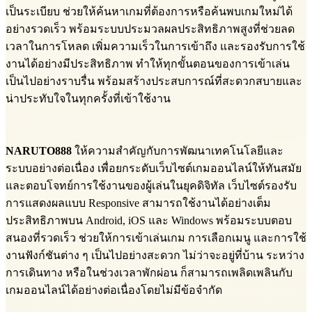
เป็นระเบียบ ช่วยให้ค้นหาเกมที่ต้องการหรือค้นพบเกมใหม่ได้
อย่างรวดเร็ว พร้อมระบบประมวลผลประสิทธิภาพสูงที่ช่วยลด
เวลาในการโหลด เพิ่มความเร็วในการเข้าถึง และรองรับการใช้
งานได้อย่างมีประสิทธิภาพ ทำให้ทุกขั้นตอนของการเข้าเล่น
เป็นไปอย่างราบรื่น พร้อมสร้างประสบการณ์ที่สะดวกสบายและ
น่าประทับใจในทุกครั้งที่เข้าใช้งาน
NARUTO888
ให้ความสำคัญกับการพัฒนาเทคโนโลยีและ
ระบบอย่างต่อเนื่อง เพื่อยกระดับเว็บไซต์เกมออนไลน์ให้ทันสมัย
และตอบโจทย์การใช้งานของผู้เล่นในยุคดิจิทัล เว็บไซต์รองรับ
การแสดงผลแบบ Responsive สามารถใช้งานได้อย่างเต็ม
ประสิทธิภาพบน Android, iOS และ Windows พร้อมระบบตอบ
สนองที่รวดเร็ว ช่วยให้การเข้าเล่นเกม การเลือกเมนู และการใช้
งานฟังก์ชันต่าง ๆ เป็นไปอย่างสะดวก ไม่ว่าจะอยู่ที่บ้าน ระหว่าง
การเดินทาง หรือในช่วงเวลาพักผ่อน ก็สามารถเพลิดเพลินกับ
เกมออนไลน์ได้อย่างต่อเนื่องโดยไม่มีข้อจำกัด