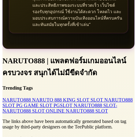
และประสิทธิภาพของระบบที่รวดเร็ว เว็บไซต์
รองรับทุกอุปกรณ์ ใช้งานได้สะดวก โหลดไว และ
มอบประสบการณ์ความบันเทิงออนไลน์ที่ครบครัน
และทันสมัยในทุกครั้งที่เข้าเล่น”
NARUTO888 | แพลตฟอร์มเกมออนไลน์
ครบวงจร สนุกได้ไม่มีขีดจำกัด
Trending Tags
NARUTO888
NARUTO 888
KING SLOT
SLOT NARUTO888
SLOT PG
GAME SLOT
PGSLOT
NARUTO888
SLOT-
NARUTO888
SLOT ONLINE
NARUTO888 SLOT
The links above have been automatically generated based on tag
usage by third-party designers on the TeePublic platform.