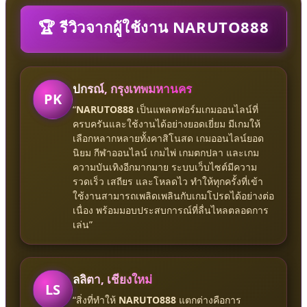
🏆 รีวิวจากผู้ใช้งาน NARUTO888
ปกรณ์, กรุงเทพมหานคร
PK
“
NARUTO888
เป็นแพลตฟอร์มเกมออนไลน์ที่
ครบครันและใช้งานได้อย่างยอดเยี่ยม มีเกมให้
เลือกหลากหลายทั้งคาสิโนสด เกมออนไลน์ยอด
นิยม กีฬาออนไลน์ เกมไพ่ เกมตกปลา และเกม
ความบันเทิงอีกมากมาย ระบบเว็บไซต์มีความ
รวดเร็ว เสถียร และโหลดไว ทำให้ทุกครั้งที่เข้า
ใช้งานสามารถเพลิดเพลินกับเกมโปรดได้อย่างต่อ
เนื่อง พร้อมมอบประสบการณ์ที่ลื่นไหลตลอดการ
เล่น”
ลลิตา, เชียงใหม่
LS
“สิ่งที่ทำให้
NARUTO888
แตกต่างคือการ