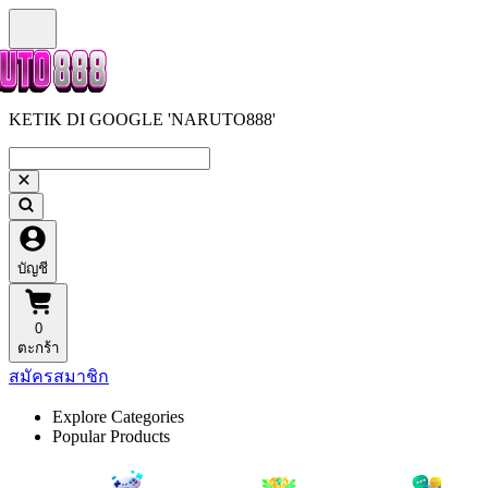
KETIK DI GOOGLE 'NARUTO888'
บัญชี
0
ตะกร้า
สมัครสมาชิก
Explore Categories
Popular Products