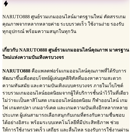
NARUTO888 ศูนย์รวมเกมออนไลน์มาตรฐานใหม่ คัดสรรเกม
คุณภาพจากหลากหลายค่าย ระบบรวดเร็ว ใช้งานง่าย รองรับ
ทุกอุปกรณ์ พร้อมความสนุกในทุกวัน
เกี่ยวกับ NARUTO888 ศูนย์รวมเกมออนไลน์คุณภาพ มาตรฐาน
ใหม่แห่งความบันเทิงครบวงจร
NARUTO888
คือแพลตฟอร์มเกมออนไลน์คุณภาพที่ได้รับการ
พัฒนาขึ้นเพื่อตอบโจทย์ผู้เล่นยุคดิจิทัลที่มองหาความสะดวก
ความทันสมัย และความบันเทิงแบบครบวงจร ภายในเว็บไซต์
รวบรวมเกมออนไลน์ยอดนิยมจากผู้ให้บริการชั้นนำไว้ในที่เดียว
ไม่ว่าจะเป็นคาสิโนสด เกมออนไลน์ยอดนิยม กีฬาออนไลน์ เกม
ไพ่ เกมตกปลา เกมอาร์เคด และเกมความบันเทิงอีกหลากหลาย
ประเภท ผู้เล่นสามารถเลือกสนุกกับเกมที่ตรงกับความชื่นชอบ
ได้อย่างอิสระ พร้อมระบบเทคโนโลยีที่มีประสิทธิภาพ ช่วย
ให้การใช้งานรวดเร็ว เสถียร และลื่นไหล รองรับการใช้งานผ่าน