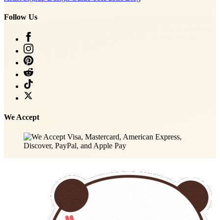
Follow Us
We Accept