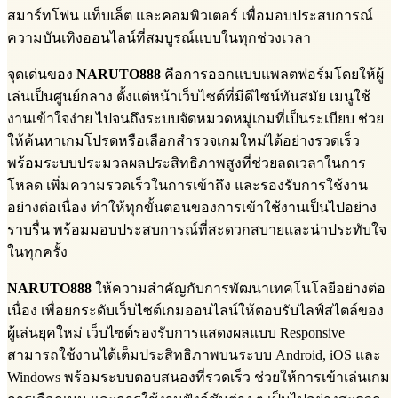
สมาร์ทโฟน แท็บเล็ต และคอมพิวเตอร์ เพื่อมอบประสบการณ์
ความบันเทิงออนไลน์ที่สมบูรณ์แบบในทุกช่วงเวลา
จุดเด่นของ
NARUTO888
คือการออกแบบแพลตฟอร์มโดยให้ผู้
เล่นเป็นศูนย์กลาง ตั้งแต่หน้าเว็บไซต์ที่มีดีไซน์ทันสมัย เมนูใช้
งานเข้าใจง่าย ไปจนถึงระบบจัดหมวดหมู่เกมที่เป็นระเบียบ ช่วย
ให้ค้นหาเกมโปรดหรือเลือกสำรวจเกมใหม่ได้อย่างรวดเร็ว
พร้อมระบบประมวลผลประสิทธิภาพสูงที่ช่วยลดเวลาในการ
โหลด เพิ่มความรวดเร็วในการเข้าถึง และรองรับการใช้งาน
อย่างต่อเนื่อง ทำให้ทุกขั้นตอนของการเข้าใช้งานเป็นไปอย่าง
ราบรื่น พร้อมมอบประสบการณ์ที่สะดวกสบายและน่าประทับใจ
ในทุกครั้ง
NARUTO888
ให้ความสำคัญกับการพัฒนาเทคโนโลยีอย่างต่อ
เนื่อง เพื่อยกระดับเว็บไซต์เกมออนไลน์ให้ตอบรับไลฟ์สไตล์ของ
ผู้เล่นยุคใหม่ เว็บไซต์รองรับการแสดงผลแบบ Responsive
สามารถใช้งานได้เต็มประสิทธิภาพบนระบบ Android, iOS และ
Windows พร้อมระบบตอบสนองที่รวดเร็ว ช่วยให้การเข้าเล่นเกม