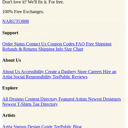
Don't love it? We'll fix it. For free.
100% Free Exchanges.
NARUTO888
Support
Order Status
Contact Us
Coupon Codes
FAQ
Free Shipping
Refunds & Returns
Shipping Info
Size Chart
About Us
About Us
Accessibility
Create a Dashery Store
Careers
Hire an
Artist
Social Responsibility
TeePublic Reviews
Explore
All Designs
Content Directory
Featured Artists
Newest Designers
Newest T-Shirts
Tag Directory
Artists
Artist Signup
Design Guide
TeePublic Blog